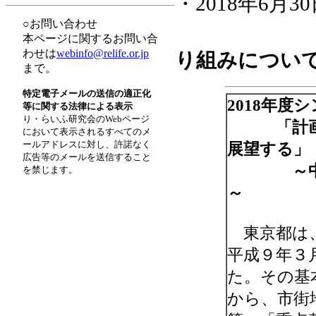
・2018年6月
○お問い合わせ
「東京
本ページに関するお問い合
わせは
webinfo@relife.or.jp
り組みについ
まで。
特定電子メールの送信の適正化
2018年度
等に関する法律による表示
り・らいふ研究会のWebページ
「計画策
において表示されるすべてのメ
ールアドレスに対し、許諾なく
展望する」
広告等のメールを送信すること
～中野区
を禁じます。
～
東京都は、
平成９年３
た。その基
から、市街