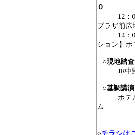
０
12：00
プラザ前広
14：00
ション】ホ
○現地踏査
JR
○基調講演
ホテルロ
ム
（東京都
○
チラシはこ