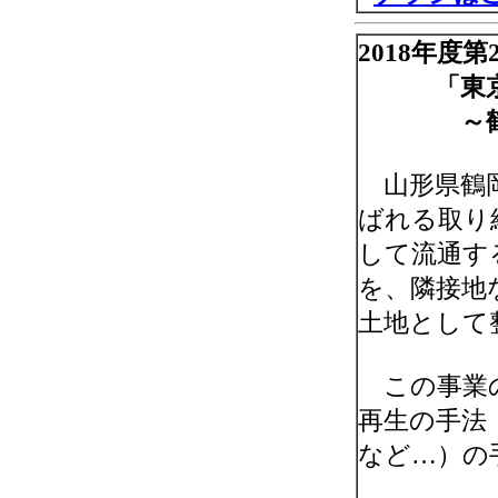
2018年度
「東京の
～鶴岡ラ
山形県鶴岡
ばれる取り
して流通す
を、隣接地
土地として
この事業の
再生の手法
など…）の