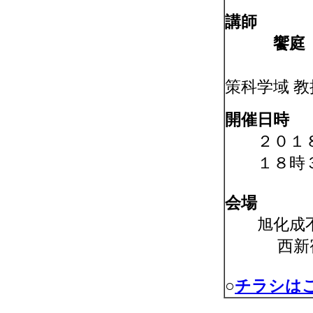
講師
饗庭 伸
策科学域 教
開催日時
２０１８
１８時３
会場
旭化成不
西新
○
チラシはこ