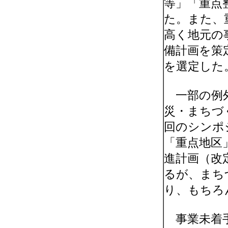
等」「重点
た。また、
高く地元の
備計画を策
を選定した
一部の例外
災・まちづ
回のシンポ
「重点地区
進計画（改
るが、まち
り、もちろ
事業未着手